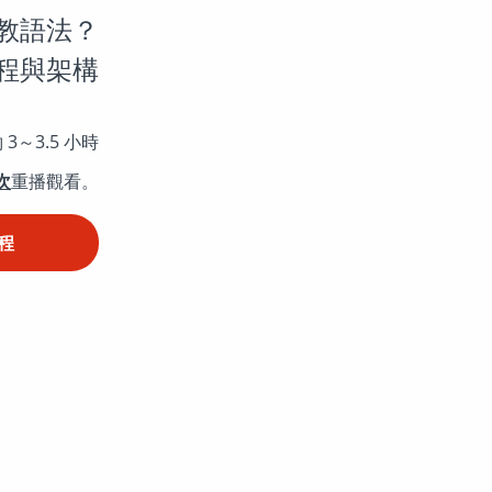
教語法？
程與架構
～3.5 小時
次
重播觀看。
程