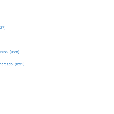
27)
os. (0:28)
cado. (0:31)