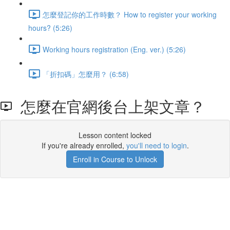
怎麼登記你的工作時數？ How to register your working
hours? (5:26)
Working hours registration (Eng. ver.) (5:26)
「折扣碼」怎麼用？ (6:58)
怎麼在官網後台上架文章？
Lesson content locked
If you're already enrolled,
you'll need to login
.
Enroll in Course to Unlock